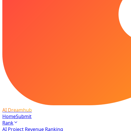
AI Dreamhub
Home
Submit
Rank
AI Project Revenue Ranking