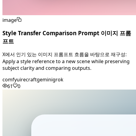
image
Style Transfer Comparison Prompt 이미지 프롬
프트
X에서 인기 있는 이미지 프롬프트 흐름을 바탕으로 재구성:
Apply a style reference to a new scene while preserving
subject clarity and comparing outputs.
comfyui
recraft
gemini
grok
61
0