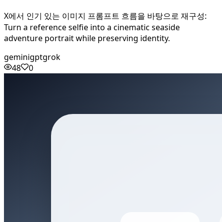
X에서 인기 있는 이미지 프롬프트 흐름을 바탕으로 재구성:
Turn a reference selfie into a cinematic seaside
adventure portrait while preserving identity.
gemini
gpt
grok
48
0