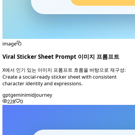
image
Viral Sticker Sheet Prompt 이미지 프롬프트
X에서 인기 있는 이미지 프롬프트 흐름을 바탕으로 재구성:
Create a social-ready sticker sheet with consistent
character identity and expressions.
gpt
gemini
midjourney
228
0