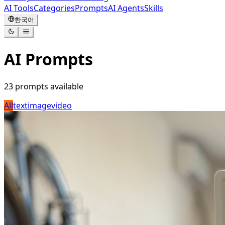
AI Tools
Categories
Prompts
AI Agents
Skills
한국어
AI Prompts
23
prompts available
All
text
image
video