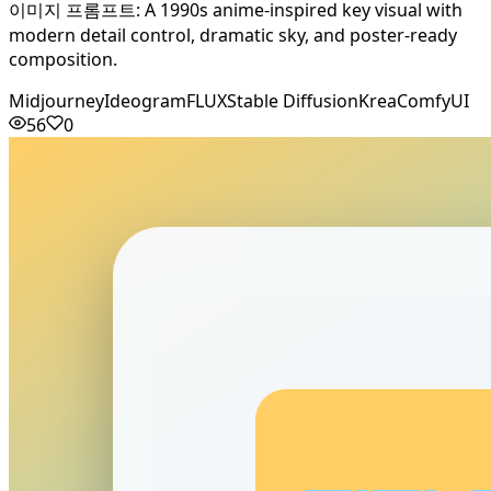
이미지 프롬프트: A 1990s anime-inspired key visual with
modern detail control, dramatic sky, and poster-ready
composition.
Midjourney
Ideogram
FLUX
Stable Diffusion
Krea
ComfyUI
56
0