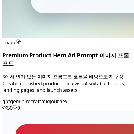
image
Premium Product Hero Ad Prompt 이미지 프롬
프트
X에서 인기 있는 이미지 프롬프트 흐름을 바탕으로 재구성:
Create a polished product hero visual suitable for ads,
landing pages, and launch assets.
gpt
gemini
recraft
midjourney
50
0