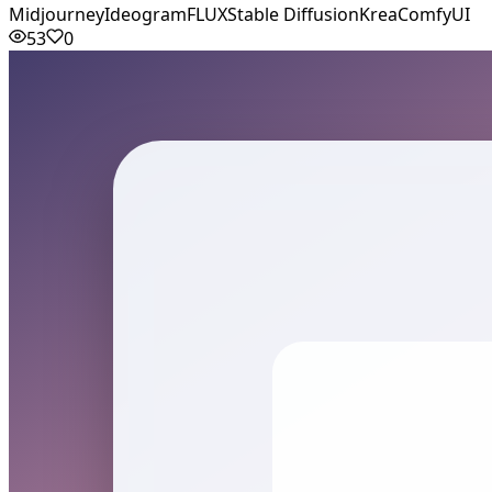
Midjourney
Ideogram
FLUX
Stable Diffusion
Krea
ComfyUI
53
0