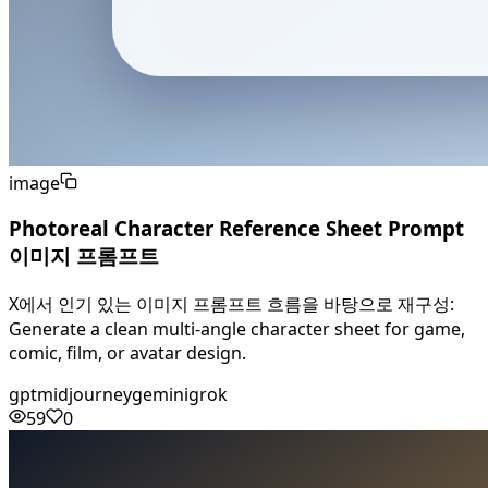
image
Photoreal Character Reference Sheet Prompt
이미지 프롬프트
X에서 인기 있는 이미지 프롬프트 흐름을 바탕으로 재구성:
Generate a clean multi-angle character sheet for game,
comic, film, or avatar design.
gpt
midjourney
gemini
grok
59
0