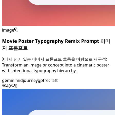
image
Movie Poster Typography Remix Prompt 이미
지 프롬프트
X에서 인기 있는 이미지 프롬프트 흐름을 바탕으로 재구성:
Transform an image or concept into a cinematic poster
with intentional typography hierarchy.
gemini
midjourney
gpt
recraft
49
0