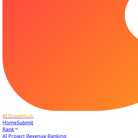
AI Dreamhub
Home
Submit
Rank
AI Project Revenue Ranking