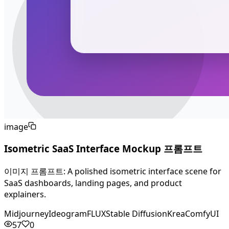
image
Isometric SaaS Interface Mockup 프롬프트
이미지 프롬프트: A polished isometric interface scene for
SaaS dashboards, landing pages, and product
explainers.
Midjourney
Ideogram
FLUX
Stable Diffusion
Krea
ComfyUI
57
0