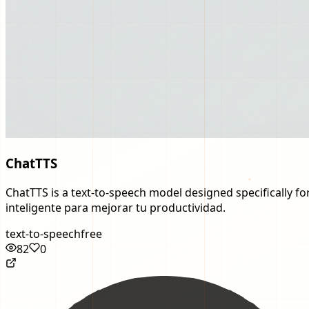
ChatTTS
ChatTTS is a text-to-speech model designed specifically f
inteligente para mejorar tu productividad.
text-to-speech
free
82
0