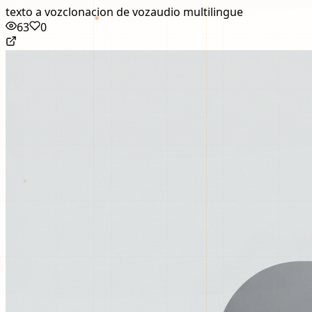
texto a voz
clonacion de voz
audio multilingue
63
0