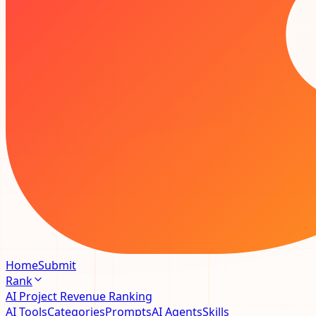
Home
Submit
Rank
AI Project Revenue Ranking
AI Tools
Categories
Prompts
AI Agents
Skills